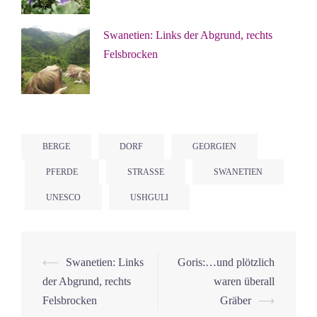
Swanetien: Links der Abgrund, rechts
Felsbrocken
BERGE
DORF
GEORGIEN
PFERDE
STRASSE
SWANETIEN
UNESCO
USHGULI
Beitrags-
⟵
Swanetien: Links
Goris:…und plötzlich
Navigation
der Abgrund, rechts
waren überall
Felsbrocken
Gräber
⟶