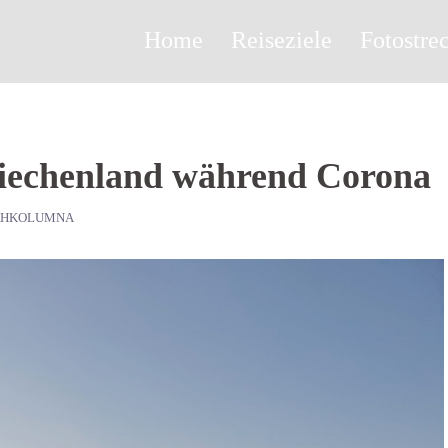
Home
Reiseziele
Fotostre
riechenland während Corona
AHKOLUMNA