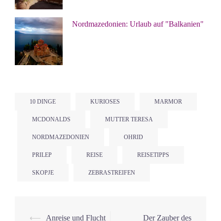
Nordmazedonien: Urlaub auf "Balkanien"
10 DINGE
KURIOSES
MARMOR
MCDONALDS
MUTTER TERESA
NORDMAZEDONIEN
OHRID
PRILEP
REISE
REISETIPPS
SKOPJE
ZEBRASTREIFEN
Beitrags-
⟵
Anreise und Flucht
Der Zauber des